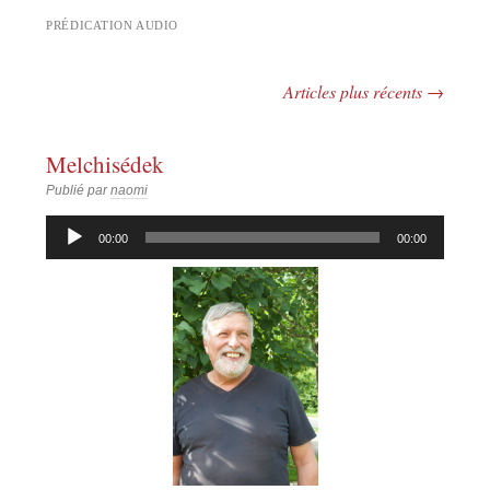
PRÉDICATION AUDIO
Articles plus récents
→
Navigation des articles
Melchisédek
Publié par
naomi
Lecteur
00:00
00:00
audio