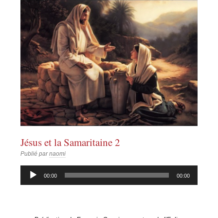
Jésus et la Samaritaine 2
Publié par
naomi
Lecteur
00:00
00:00
audio