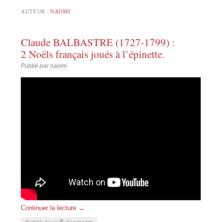
AUTEUR :
NAOMI
Claude BALBASTRE (1727-1799) :
2 Noëls français joués à l’épinette.
Publié par
naomi
Continuer la lecture
→