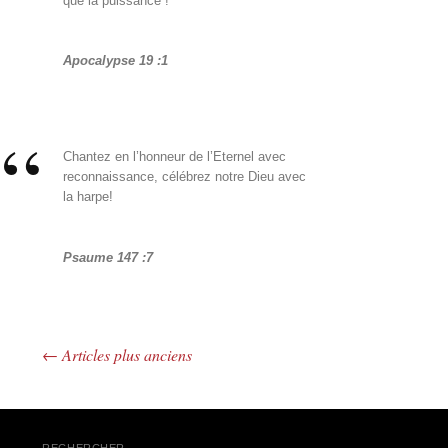
que la puissance !
Apocalypse 19 :1
Chantez en l’honneur de l’Eternel avec
reconnaissance, célébrez notre Dieu avec
la harpe!
Psaume 147 :7
←
Articles plus anciens
Navigation des articles