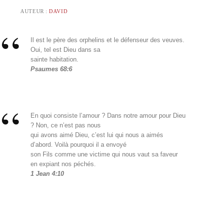
AUTEUR :
DAVID
Il est le père des orphelins et le défenseur des veuves.
Oui, tel est Dieu dans sa
sainte habitation.
Psaumes 68:6
En quoi consiste l’amour ? Dans notre amour pour Dieu
? Non, ce n’est pas nous
qui avons aimé Dieu, c’est lui qui nous a aimés
d’abord. Voilà pourquoi il a envoyé
son Fils comme une victime qui nous vaut sa faveur
en expiant nos péchés.
1 Jean 4:10