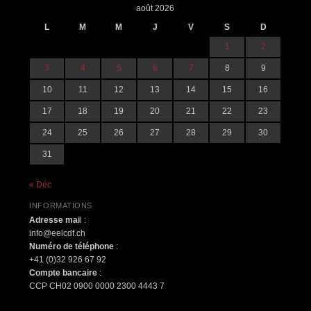
août 2026
L
M
M
J
V
S
D
1
2
3
4
5
6
7
8
9
10
11
12
13
14
15
16
17
18
19
20
21
22
23
24
25
26
27
28
29
30
31
« Déc
INFORMATIONS
Adresse mai
l :
info@eelcdf.ch
Numéro de téléphone
:
+41 (0)32 926 67 92
Compte bancaire
:
CCP CH02 0900 0000 2300 4443 7