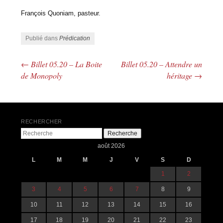
François Quoniam, pasteur.
Publié dans
Prédication
←
Billet 05.20 – La Boite
Billet 05.20 – Attendre un
Navigation des articles
de Monopoly
héritage
→
RECHERCHER
Recherche
août 2026
L
M
M
J
V
S
D
1
2
3
4
5
6
7
8
9
10
11
12
13
14
15
16
17
18
19
20
21
22
23