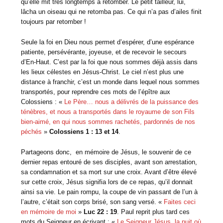
qu’elle mit très longtemps à retomber. Le petit tailleur, lui,
lâcha un oiseau qui ne retomba pas. Ce qui n’a pas d’ailes finit
toujours par retomber !
Seule la foi en Dieu nous permet d’espérer, d’une espérance
patiente, persévérante, joyeuse, et de recevoir le secours
d’En-Haut. C’est par la foi que nous sommes déjà assis dans
les lieux célestes en Jésus-Christ. Le ciel n’est plus une
distance à franchir, c’est un monde dans lequel nous sommes
transportés, pour reprendre ces mots de l’épître aux
Colossiens : «
Le Père… nous a délivrés de la puissance des
ténèbres, et nous a transportés dans le royaume de son Fils
bien-aimé, en qui nous sommes rachetés, pardonnés de nos
péchés
»
Colossiens 1 : 13 et 14
.
Partageons donc, en mémoire de Jésus, le souvenir de ce
dernier repas entouré de ses disciples, avant son arrestation,
sa condamnation et sa mort sur une croix. Avant d’être élevé
sur cette croix, Jésus signifia lors de ce repas, qu’il donnait
ainsi sa vie. Le pain rompu, la coupe de vin passant de l’un à
l’autre, c’était son corps brisé, son sang versé. «
Faites ceci
en mémoire de moi
»
Luc 22 : 19
. Paul reprit plus tard ces
mots du Seigneur en écrivant : «
Le Seigneur Jésus, la nuit où