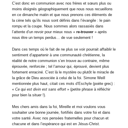
C’est donc en communion avec nos frères et sœurs plus ou
moins éloignés géographiquement que nous nous recueillons
en ce dimanche matin et que nous prenons ces éléments de
la cène tels qu’ils nous sont définis dans l’évangile : le pain
rompu et la coupe. Nous sommes alors rassasiés dans
l’attente d’un revoir pour mieux nous «
re-trouver
» après
nous être un temps perdus… de vue seulement !
Dans ces temps où le fait de ne plus se voir pourrait affaiblir le
sentiment d’appartenir à une communauté chrétienne, la
réalité de notre communion s’en trouve au contraire, même
éprouvée, renforcée ; tel l’amour qui, éprouvé, devient plus
fortement enraciné. C’est là le mystère ou plutôt le miracle de
la grâce de Dieu associée à celui de la foi. Simone Weill
mentionnée plus haut, citait ces mots d’Eschyle (poète grec) :
«
Ce qui est divin est sans effort
» (petite phrase à réfléchir
pour bien la situer !).
Mes chers amis dans la foi, Mireille et moi voulons vous
souhaiter une bonne journée, fortifiés dans votre foi et dans
votre santé. Avec nos pensées fraternelles pour chacun et
chacune et dans l’espérance qui est en Jésus-Christ.