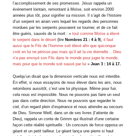
l’accomplissement de ses promesses. Jésus rappela un
événement lointain, remontant à Moïse, soit environ 2000
années plus tôt, pour signifier sa mission. Il s’agit de l’histoire
d’un serpent en airain vers lequel les regards des personnes
mordues par les serpents pouvaient se tourner, et de ce fait
être guéris, sauvés de la mort : «
tout comme Moïse a élevé
le serpent dans le désert
(lire
Nombres 21 : 4 à 9
),
il faut
aussi que le Fils de l’homme soit élevé afin que quiconque
croit en lui ne périsse pas mais qu’il ait la vie éternelle… Dieu
n’a pas envoyé son Fils dans le monde pour juger le monde,
mais pour que le monde soit sauvé par lui
»
Jean 3 : 14 à 17.
Quelqu’un disait que la dimension verticale nous est interdite.
En effet, si nous essayons de nous élever dans les airs, nous
retombons aussitôt, c’est une loi physique. Même pour fuir,
cela nous est impossible. Nous ne pouvons pas faire un seul
pas dans cette direction. Nous ne pouvons que regarder le
ciel, d’un regard plein d’espérance et nous attendre au secours
de Dieu. Simone Weill, dans un de ses livres (l’attente de
Dieu), rappela un conte de Grimm qui illustrait d’une certaine
façon cette réalité spirituelle : Un concours de force opposa un
géant et un petit tailleur. Le géant lança une pierre si haut