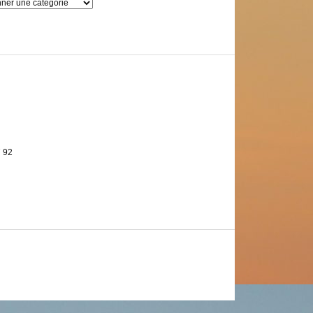
s
7 92