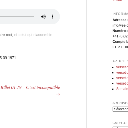
INFORMA
Adresse 
info@eelc
Numéro d
tre moi, et celui qui n’assemble
+41 (0)32
Compte b
CCP CH02
05.09.1971
ARTICLE
verset 
verset 
verset 
verset 
Billet 01.19 – C’est incompatible
Semain
→
ARCHIVE
Archives
CATÉGOR