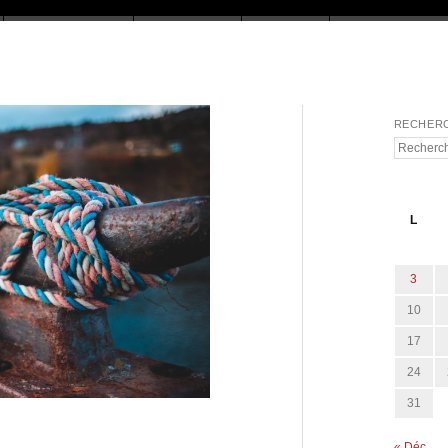
RECHER
Recherch
L
3
10
17
24
31
« Déc