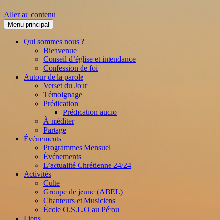
Aller au contenu
Menu principal
Qui sommes nous ?
Bienvenue
Conseil d’église et intendance
Confession de foi
Autour de la parole
Verset du Jour
Témoignage
Prédication
Prédication audio
À méditer
Partage
Événements
Programmes Mensuel
Événements
L’actualité Chrétienne 24/24
Activités
Culte
Groupe de jeune (ABEL)
Chanteurs et Musiciens
École O.S.L.O au Pérou
Liens