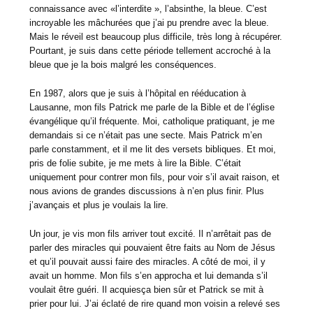
connaissance avec «l’interdite », l’absinthe, la bleue. C’est
incroyable les mâchurées que j’ai pu prendre avec la bleue.
Mais le réveil est beaucoup plus difficile, très long à récupérer.
Pourtant, je suis dans cette période tellement accroché à la
bleue que je la bois malgré les conséquences.
En 1987, alors que je suis à l’hôpital en rééducation à
Lausanne, mon fils Patrick me parle de la Bible et de l’église
évangélique qu’il fréquente. Moi, catholique pratiquant, je me
demandais si ce n’était pas une secte. Mais Patrick m’en
parle constamment, et il me lit des versets bibliques. Et moi,
pris de folie subite, je me mets à lire la Bible. C’était
uniquement pour contrer mon fils, pour voir s’il avait raison, et
nous avions de grandes discussions à n’en plus finir. Plus
j’avançais et plus je voulais la lire.
Un jour, je vis mon fils arriver tout excité. Il n’arrêtait pas de
parler des miracles qui pouvaient être faits au Nom de Jésus
et qu’il pouvait aussi faire des miracles. A côté de moi, il y
avait un homme. Mon fils s’en approcha et lui demanda s’il
voulait être guéri. Il acquiesça bien sûr et Patrick se mit à
prier pour lui. J’ai éclaté de rire quand mon voisin a relevé ses